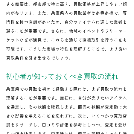
する需要は、都市部で特に高く、買取価格が上昇しやすい傾
買取契約で確認すべき重要事項
向があります。また、兵庫県内の買取業者は多種多様で、専
買取後のトラブルを防ぐための方法
門性を持つ店舗が多いため、自分のアイテムに適した業者を
初心者が面する買取の心理的な障壁
選ぶことが重要です。さらに、地域のイベントやフリーマー
スムーズな買取体験兵庫県での基礎知識
ケットなどが活発で、これらを通じて直接取引を行うことも
兵庫県での買取手続きの流れ
可能です。こうした市場の特性を理解することで、より良い
初心者にやさしい買取のステップ
買取条件を引き出せるでしょう。
査定をスムーズに進めるための秘訣
初心者が知っておくべき買取の流れ
買取前に知っておくべき業界用語
買取をもっと楽しむための情報
兵庫県での買取を初めて経験する際には、まず買取の流れを
買取初心者が気を付けるべきエチケット
理解することが重要です。最初に、自分が売りたいアイテム
を選定し、その状態を確認します。商品の状態が査定額に大
買取初心者必見兵庫県での査定の流れとポイント
きな影響を与えることを忘れずに。次に、いくつかの買取店
査定前に理解しておくべき基本事項
舗をリサーチし、口コミや評価を参考にしつつ、査定を受け
買取店舗での査定時のポイント
るお店を決定します。査定時には、商品の説明をしっかり行