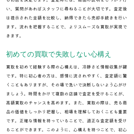
査定時に役立つアイテムの情報提供
い、質問があればスタッフに尋ねることが大切です。査定後
兵庫県での高額査定を実現する方法
は提示された金額を比較し、納得できたら売却手続きを行い
初心者が査定で注意すべき点
ます。流れを把握することで、よりスムーズな買取が実現で
査定結果を賢く活用するための方法
きます。
兵庫県で賢く買取初心者が学ぶべき重要事項
初めての買取で失敗しない心構え
買取初心者が知っておくべき兵庫県の事情
賢く買取を進めるためのリサーチ方法
買取を初めて経験する際の心構えは、冷静さと情報収集が鍵
初心者が活用すべき買取の便利ツール
です。特に初心者の方は、感情に流されやすく、査定額に驚
くこともありますが、その場で急いで決断しないよう心がけ
兵庫県での買取トレンドを知る
ましょう。時間をかけて複数の店舗で査定を受けることが、
賢い買取のための情報収集のポイント
高額買取のチャンスを高めます。また、買取の際は、売る商
買取初心者が直面する疑問とその解決法
品の価値をしっかり把握し、相場を理解しておくことも重要
初心者が兵庫県で買取を成功させるための戦略
です。正確な情報を持っていることで、適正な査定額を受け
成功する買取のための事前準備
ることができます。このように、心構えを持つことで、初心