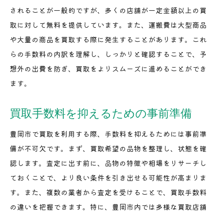
買取手数料を最小限にするためのポイント豊岡市で
されることが一般的ですが、多くの店舗が一定金額以上の買
賢く選ぶ
取に対して無料を提供しています。また、運搬費は大型商品
事前情報収集が鍵：豊岡市での手数料削減法
や大量の商品を買取する際に発生することがあります。これ
買取手数料に影響を与える契約条件とは
らの手数料の内訳を理解し、しっかりと確認することで、予
交渉時に知っておくべき手数料の裏側
想外の出費を防ぎ、買取をよりスムーズに進めることができ
豊岡市の地域特性を活かした手数料削減
ます。
事例研究：豊岡市で手数料を最小化した成功事
買取手数料を抑えるための事前準備
例
買取手数料を減少させる具体的なステップ
豊岡市で買取を利用する際、手数料を抑えるためには事前準
豊岡市で満足度アップ買取手数料を抑える賢い選択
備が不可欠です。まず、買取希望の品物を整理し、状態を確
法
認します。査定に出す前に、品物の特徴や相場をリサーチし
満足度と手数料のバランスを取る方法
ておくことで、より良い条件を引き出せる可能性が高まりま
す。また、複数の業者から査定を受けることで、買取手数料
利用者の声を基にした手数料対策
の違いを把握できます。特に、豊岡市内では多様な買取店舗
手数料を抑えて買取体験を向上させるコツ