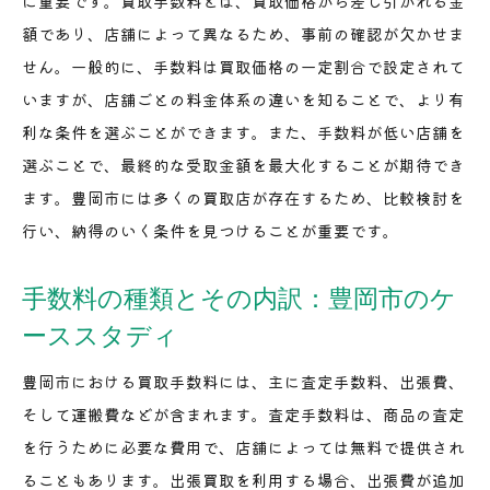
に重要です。買取手数料とは、買取価格から差し引かれる金
オンライン評価と手数料の相関関係
額であり、店舗によって異なるため、事前の確認が欠かせま
店舗訪問時のチェックポイント：手数料重視の
せん。一般的に、手数料は買取価格の一定割合で設定されて
観点から
いますが、店舗ごとの料金体系の違いを知ることで、より有
豊岡市の隠れた優良買取店を見つける方法
利な条件を選ぶことができます。また、手数料が低い店舗を
専門性を持つ店舗の選び方：豊岡市の視点
選ぶことで、最終的な受取金額を最大化することが期待でき
ます。豊岡市には多くの買取店が存在するため、比較検討を
口コミから見える豊岡市の買取店選び手数料を抑え
行い、納得のいく条件を見つけることが重要です。
る秘訣
口コミ分析で見る買取手数料の実態
手数料の種類とその内訳：豊岡市のケ
他者の体験談から学ぶ手数料節約法
ーススタディ
豊岡市の口コミサイト活用法
口コミから分かる手数料の交渉ポイント
豊岡市における買取手数料には、主に査定手数料、出張費、
そして運搬費などが含まれます。査定手数料は、商品の査定
豊岡市での信頼できる口コミの見極め方
を行うために必要な費用で、店舗によっては無料で提供され
口コミと実際の手数料のギャップを見抜く
ることもあります。出張買取を利用する場合、出張費が追加