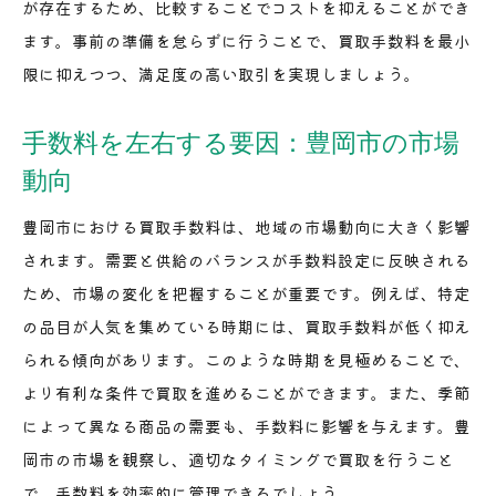
が存在するため、比較することでコストを抑えることができ
豊岡市での手数料と顧客満足度の関係性
ます。事前の準備を怠らずに行うことで、買取手数料を最小
効率的な手数料管理で得られる満足感
限に抑えつつ、満足度の高い取引を実現しましょう。
豊岡市における満足度重視の買取手数料戦略
豊岡市で買取手数料を抑えて賢い選択をするための
手数料を左右する要因：豊岡市の市場
ガイド
動向
初めての買取店選びステップ：手数料重視の視
豊岡市における買取手数料は、地域の市場動向に大きく影響
点
されます。需要と供給のバランスが手数料設定に反映される
買取手数料に関する誤解を解くためのガイド
ため、市場の変化を把握することが重要です。例えば、特定
豊岡市での賢い手数料比較方法
の品目が人気を集めている時期には、買取手数料が低く抑え
手数料削減のための実践的なアドバイス
られる傾向があります。このような時期を見極めることで、
賢い消費者になるための手数料管理法
より有利な条件で買取を進めることができます。また、季節
豊岡市での買取手数料に対する賢い選択肢
によって異なる商品の需要も、手数料に影響を与えます。豊
岡市の市場を観察し、適切なタイミングで買取を行うこと
手数料を節約するための豊岡市買取店選び実践ガイ
で、手数料を効率的に管理できるでしょう。
ド