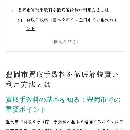
豊岡市買取手数料を徹底解説賢い利用方法とは
買取手数料の基本を知る：豊岡市での重要ポイ
ント
手数料の種類とその内訳：豊岡市のケーススタ
ディ
買取手数料を抑えるための事前準備
手数料を左右する要因：豊岡市の市場動向
豊岡市買取手数料を徹底解説賢い
手数料交渉術：豊岡市での成功例
利用方法とは
手数料を上手に管理する方法：豊岡市の実践
買取店選びで手数料を抑えるコツ豊岡市の実例紹介
買取手数料の基本を知る：豊岡市での
豊岡市の買取店現状分析：手数料に影響する要
重要ポイント
因
豊岡市で買取を行う際、手数料の基本を理解することは非常
口コミを活用した賢い店舗選び