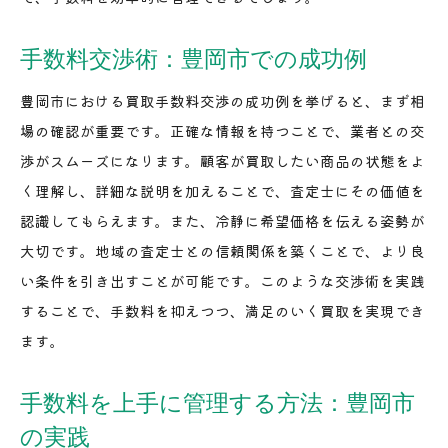
豊岡市で手数料を節約するために知っておくべ
手数料交渉術：豊岡市での成功例
き基本
手数料比較ツールの活用法
豊岡市における買取手数料交渉の成功例を挙げると、まず相
場の確認が重要です。正確な情報を持つことで、業者との交
買取店の選び方：手数料編
渉がスムーズになります。顧客が買取したい商品の状態をよ
節約志向の買取店選びテクニック
く理解し、詳細な説明を加えることで、査定士にその価値を
顧客が重視するべき手数料関連情報
認識してもらえます。また、冷静に希望価格を伝える姿勢が
賢い店舗選びで手数料を節約する実例
大切です。地域の査定士との信頼関係を築くことで、より良
買取手数料を抑えた豊岡市での賢い取引方法を探る
い条件を引き出すことが可能です。このような交渉術を実践
手数料を抑えて取引するための基本的な戦略
することで、手数料を抑えつつ、満足のいく買取を実現でき
豊岡市における手数料交渉の実践テクニック
ます。
取引後の手数料を最小限にする方法
手数料を上手に管理する方法：豊岡市
手数料を考慮した取引計画の立て方
の実践
豊岡市での成功する手数料削減取引の研究