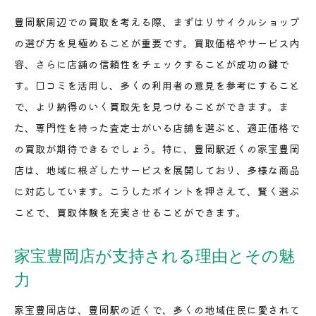
豊岡駅周辺での実際の買取体験から学ぶ
豊岡駅周辺での買取を考える際、まずはリサイクルショップ
買取成功の秘訣を知る！地元の声を活かす方法
の選び方を見極めることが重要です。買取価格やサービス内
リサイクル買取で得するための事前準備
容、さらに店舗の信頼性をチェックすることが成功の鍵で
豊岡駅での買取交渉術とその効果
す。口コミを活用し、多くの利用者の意見を参考にすること
失敗しない！豊岡駅周辺での買取体験談
で、より納得のいく買取先を見つけることができます。ま
買取時に気をつけるべきポイントとは
た、専門性を持った査定士がいる店舗を選ぶと、適正価格で
の買取が期待できるでしょう。特に、豊岡駅近くの家宝豊岡
家宝豊岡店の買取サービス評価と利用者の声
店は、地域に根ざしたサービスを展開しており、多様な商品
利用者が語る家宝豊岡店の買取サービスの魅力
に対応しています。こうしたポイントを押さえて、賢く選ぶ
家宝豊岡店の高評価の理由を徹底解剖
ことで、買取体験を充実させることができます。
リピーター続出！利用者が支持する理由とは
実際の利用者レビューから見る家宝豊岡店の信
家宝豊岡店が支持される理由とその魅
頼性
力
豊岡駅周辺での口コミ評価の高さとその理由
家宝豊岡店は、豊岡駅の近くで、多くの地域住民に愛されて
家宝豊岡店の強みと他店との違い