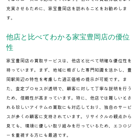
家宝豊岡店の地域貢献とサービス精神
充実させるために、家宝豊岡店を訪れることをお勧めしま
豊岡駅周辺で信頼できる買取店の探し方
す。
家宝豊岡店での地域密着サービス体験
地域に根ざした買取サービスの選び方
他店と比べてわかる家宝豊岡店の優位
地元愛を感じる家宝豊岡店の特徴
性
豊岡駅周辺の買取事情最新情報と家宝豊岡店の役割
家宝豊岡店の買取サービスは、他店と比べて明確な優位性を
最新の買取事情と豊岡駅周辺の動向
持っています。まず、地域に根ざした専門知識を活かし、豊
家宝豊岡店が果たす地域での役割
岡駅周辺の特性を考慮した適正価格の提示が可能です。ま
豊岡駅エリアでの買取トレンドを掴む
た、査定プロセスが透明で、顧客に対して丁寧な説明を行う
家宝豊岡店の市場でのポジションとその影響
ため、信頼性が高まっています。特に、他店では難しいとさ
れる珍しいアイテムの買取にも対応しており、独自のサービ
豊岡駅周辺での買取事情の変化と未来展望
スが多くの顧客に支持されています。リサイクルの観点から
家宝豊岡店の最新サービスと顧客への貢献
見ても、環境に優しい取り組みを行っているため、エコロジ
ーを重視する方にも最適です。