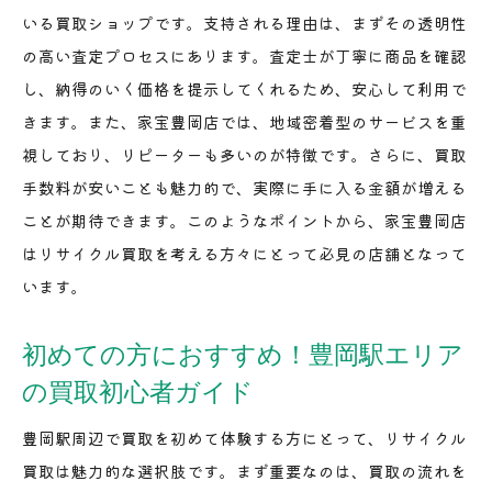
いる買取ショップです。支持される理由は、まずその透明性
お得に買取を利用するための季節別価格変動の理解
の高い査定プロセスにあります。査定士が丁寧に商品を確認
季節ごとの買取価格の傾向とその理由
し、納得のいく価格を提示してくれるため、安心して利用で
適切なタイミングで買取を行う重要性
きます。また、家宝豊岡店では、地域密着型のサービスを重
家宝豊岡店での季節別買取戦略
視しており、リピーターも多いのが特徴です。さらに、買取
豊岡駅周辺でお得に買取をするためのコツ
手数料が安いことも魅力的で、実際に手に入る金額が増える
ことが期待できます。このようなポイントから、家宝豊岡店
買取を最大限に活用するための時期選び
はリサイクル買取を考える方々にとって必見の店舗となって
価格変動の影響を受けない商品カテゴリーとは
います。
口コミを活用して豊岡駅周辺で最適な買取店を見つ
ける
初めての方におすすめ！豊岡駅エリア
口コミが示す買取店選びのポイント
の買取初心者ガイド
地元の声を活かした賢い買取店選び
豊岡駅周辺で買取を初めて体験する方にとって、リサイクル
豊岡駅周辺の買取店口コミランキング
買取は魅力的な選択肢です。まず重要なのは、買取の流れを
家宝豊岡店の口コミから見る信頼度