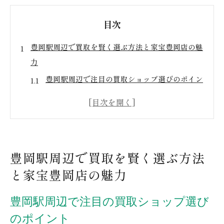
目次
豊岡駅周辺で買取を賢く選ぶ方法と家宝豊岡店の魅
力
豊岡駅周辺で注目の買取ショップ選びのポイン
ト
家宝豊岡店が支持される理由とその魅力
初めての方におすすめ！豊岡駅エリアの買取初
心者ガイド
豊岡駅周辺で買取を賢く選ぶ方法
家宝豊岡店で得られる特別な買取体験
と家宝豊岡店の魅力
他店と比べてわかる家宝豊岡店の優位性
地域密着型サービスの強みと活用法
豊岡駅周辺で注目の買取ショップ選び
リサイクル買取の極意豊岡駅近くでの体験談
のポイント