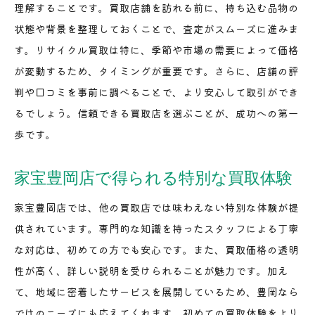
理解することです。買取店舗を訪れる前に、持ち込む品物の
口コミを活用した買取店の評価基準
状態や背景を整理しておくことで、査定がスムーズに進みま
豊岡駅エリアでの口コミ情報の探し方
す。リサイクル買取は特に、季節や市場の需要によって価格
リサイクル買取で得する理由と豊岡駅エリアのおす
が変動するため、タイミングが重要です。さらに、店舗の評
すめ店
判や口コミを事前に調べることで、より安心して取引ができ
リサイクル買取で得られるメリットとは
るでしょう。信頼できる買取店を選ぶことが、成功への第一
豊岡駅エリアのおすすめ買取店セレクション
歩です。
コストパフォーマンスの高い買取店の選び方
家宝豊岡店で得られる特別な買取体験
家宝豊岡店が選ばれる理由とその価値
リサイクル買取で得するための情報源
家宝豊岡店では、他の買取店では味わえない特別な体験が提
豊岡駅周辺での賢いリサイクル買取の活用法
供されています。専門的な知識を持ったスタッフによる丁寧
な対応は、初めての方でも安心です。また、買取価格の透明
地元に密着した買取サービスの選び方と家宝豊岡店
性が高く、詳しい説明を受けられることが魅力です。加え
の特色
て、地域に密着したサービスを展開しているため、豊岡なら
地元密着型の買取サービスの利点
ではのニーズにも応えてくれます。初めての買取体験をより