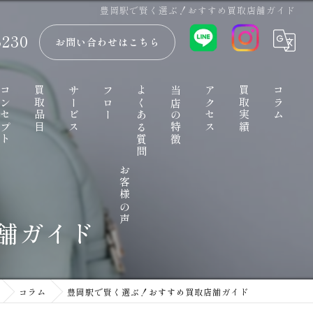
豊岡駅で賢く選ぶ！おすすめ買取店舗ガイド
3230
お問い合わせはこちら
コンセプト
買取品目
サービス
フロー
よくある質問
当店の特徴
アクセス
買取実績
コラム
お客様の声
出張買取
舗ガイド
金
ブランド品
コラム
豊岡駅で賢く選ぶ！おすすめ買取店舗ガイド
時計