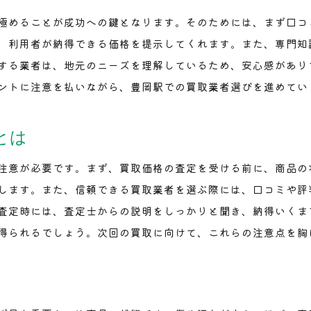
安心して買取できる店舗を選ぶには
極めることが成功への鍵となります。そのためには、まず口コ
賢く選ぶ！豊岡駅での買取体験を最大化する方法
、利用者が納得できる価格を提示してくれます。また、専門知
買取体験を最大化するための準備とは
する業者は、地元のニーズを理解しているため、安心感があり
豊岡駅での買取体験を充実させる秘訣
ントに注意を払いながら、豊岡駅での買取業者選びを進めてい
効果的な交渉術で買取条件を引き出す
買取体験を向上させるための基本戦略
とは
豊岡駅で最高の買取体験を得るには
注意が必要です。まず、買取価格の査定を受ける前に、商品の
買取体験を通じて知識を深める方法
します。また、信頼できる買取業者を選ぶ際には、口コミや評
豊岡駅周辺の買取店舗を徹底調査
査定時には、査定士からの説明をしっかりと聞き、納得いくま
豊岡駅周辺の買取店舗を詳しく紹介
得られるでしょう。次回の買取に向けて、これらの注意点を胸
買取店の調査ポイントと比較方法
徹底調査で見つける豊岡駅の優良店舗
買取店の選択肢を広げるための調査法