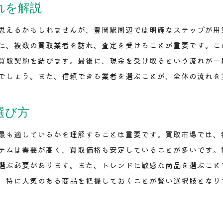
れを解説
口コミが示す豊岡駅おすすめ買取店の実力
思えるかもしれませんが、豊岡駅周辺では明確なステップが用
口コミの活用法：信頼できる情報の見極め方
に、複数の買取業者を訪れ、査定を受けることが重要です。こ
ユーザーの声から見る買取店の評判
買取契約を結びます。最後に、現金を受け取るという流れが一
豊岡駅周辺の口コミ評価の高い店舗とは
でしょう。また、信頼できる業者を選ぶことが、全体の流れを
口コミ情報を活かした店舗選びのテクニック
買取店の実態を口コミで確認する
選び方
豊岡駅で買取成功！信頼性の高い店舗の選び方
最も適しているかを理解することは重要です。買取市場では、
成功する買取のための店舗選びの基準
テムは需要が高く、買取価格も安定していることが多いです。
信頼できる買取店舗の見分け方
選ぶ必要があります。また、トレンドに敏感な商品を選ぶこと
実績と信頼性を重視した店舗選びのポイント
、特に人気のある商品を把握しておくことが賢い選択肢となり
豊岡駅で選ばれる買取店の特徴
信頼性の高い店舗と関係を築く方法