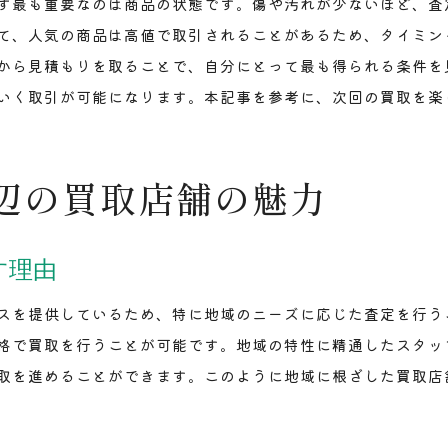
ず最も重要なのは商品の状態です。傷や汚れが少ないほど、査
調査結果から見える豊岡駅の買取事情
て、人気の商品は高値で取引されることがあるため、タイミン
地域の特性を活かした店舗調査のコツ
から見積もりを取ることで、自分にとって最も得られる条件を
買取初心者必見！豊岡駅で失敗しない店舗選び
いく取引が可能になります。本記事を参考に、次回の買取を楽
買取初心者が陥りやすい失敗例と対策
失敗しないための店舗選びの基本
辺の買取店舗の魅力
初心者向け！豊岡駅の買取店選びガイド
初心者が知っておくべき店舗選びのポイント
豊岡駅で安心して買取するための心得
す理由
初心者必見！失敗しない買取の始め方
スを提供しているため、特に地域のニーズに応じた査定を行う
地域の特性を活かした豊岡駅での買取術
格で買取を行うことが可能です。地域の特性に精通したスタッ
地域特性を理解した買取戦略の立て方
取を進めることができます。このように地域に根ざした買取店
地元の特性を活かした買取の成功法
豊岡駅での買取に活かす地域情報