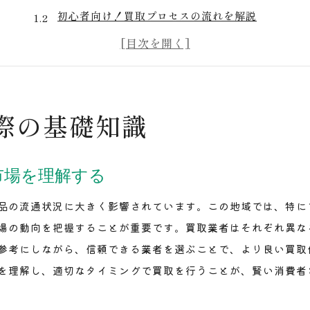
初心者向け！買取プロセスの流れを解説
豊岡駅での買取に適した商品の選び方
信頼できる買取業者の見極め方
買取の際に注意すべきポイントとは
買取価格に影響する要因を知る
際の基礎知識
地域密着！豊岡駅周辺の買取店舗の魅力
豊岡駅の買取店舗が地域に根ざす理由
市場を理解する
地元密着型店舗のメリットを活用する
品の流通状況に大きく影響されています。この地域では、特に
地域特性を理解した買取サービスの魅力
場の動向を把握することが重要です。買取業者はそれぞれ異な
豊岡駅周辺の買取店の特色とは
参考にしながら、信頼できる業者を選ぶことで、より良い買取
地域密着型の信頼できる店舗選びのコツ
を理解し、適切なタイミングで買取を行うことが、賢い消費者
地元でしかできない買取体験を楽しむ
口コミで探る豊岡駅のおすすめ買取ショップ