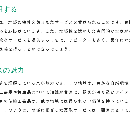
地域特性を反映した買取商品の選定
用する
豊岡駅ならではの買取術を見つける
は、地域の特性を踏まえたサービスを受けられることです。豊
地域の特色を最大限に活かす買取方法
応を心掛けています。また、地域性を活かした専門的な査定が
軟なサービスを提供することで、リピーターも多く、長年にわ
足感を得ることができるでしょう。
スの魅力
りと理解している点が魅力です。この地域は、豊かな自然環境
工芸品や特産品について知識が豊富で、顧客が持ち込むアイテ
有の伝統工芸品は、他の地域では得られない価値を持っていま
。このように、地域に根ざした買取サービスは、顧客にとって